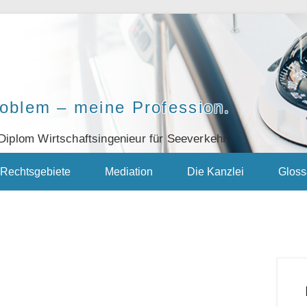
roblem – meine Profession.
Diplom Wirtschaftsingenieur für Seeverkehr.
Rechtsgebiete
Mediation
Die Kanzlei
Gloss